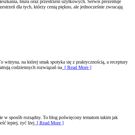
eszkania, biura oraz przestrzeni użytkowych. Serwis prezentuje
strzeń dla tych, którzy cenią piękno, ale jednocześnie zwracają
witryna, na której smak spotyka się z praktycznością, a receptury
trują codziennych rozwiązań na
[ Read More ]
anie w sposób rozsądny. To blog poświęcony tematom takim jak
ć lepiej, żyć lżej
[ Read More ]