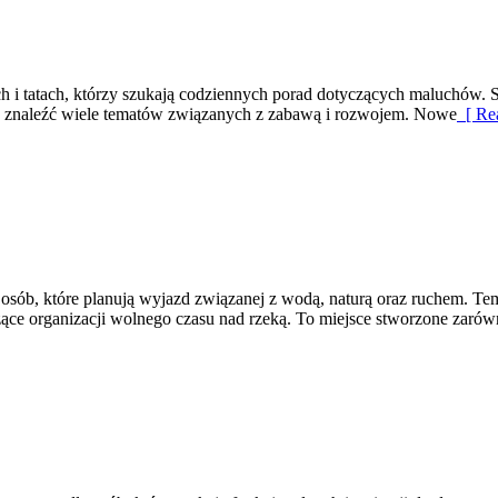
 i tatach, którzy szukają codziennych porad dotyczących maluchów. St
a znaleźć wiele tematów związanych z zabawą i rozwojem. Nowe
[ Re
ób, które planują wyjazd związanej z wodą, naturą oraz ruchem. Tem
ce organizacji wolnego czasu nad rzeką. To miejsce stworzone zarówn