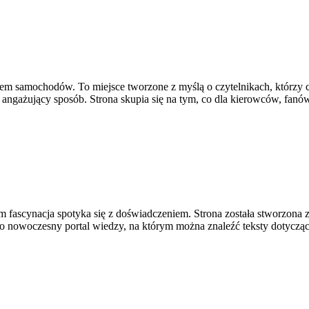
iatem samochodów. To miejsce tworzone z myślą o czytelnikach, którz
i angażujący sposób. Strona skupia się na tym, co dla kierowców, fanó
m fascynacja spotyka się z doświadczeniem. Strona została stworzona z
 To nowoczesny portal wiedzy, na którym można znaleźć teksty dotycz