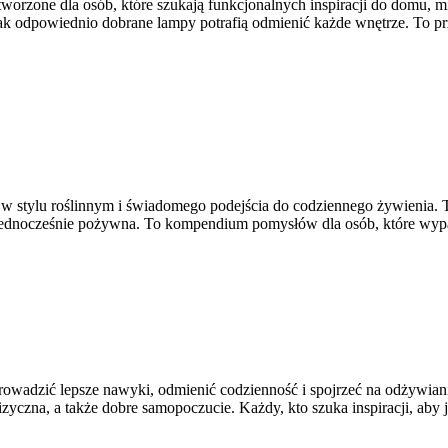
orzone dla osób, które szukają funkcjonalnych inspiracji do domu, mi
ak odpowiednio dobrane lampy potrafią odmienić każde wnętrze. To prze
 stylu roślinnym i świadomego podejścia do codziennego żywienia. To 
 jednocześnie pożywna. To kompendium pomysłów dla osób, które wypa
 wprowadzić lepsze nawyki, odmienić codzienność i spojrzeć na odżywi
zna, a także dobre samopoczucie. Każdy, kto szuka inspiracji, aby jeś