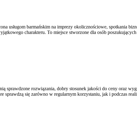
ona usługom barmańskim na imprezy okolicznościowe, spotkania biznes
ątkowego charakteru. To miejsce stworzone dla osób poszukujących p
cenią sprawdzone rozwiązania, dobry stosunek jakości do ceny oraz wy
e sprawdzą się zarówno w regularnym korzystaniu, jak i podczas reali