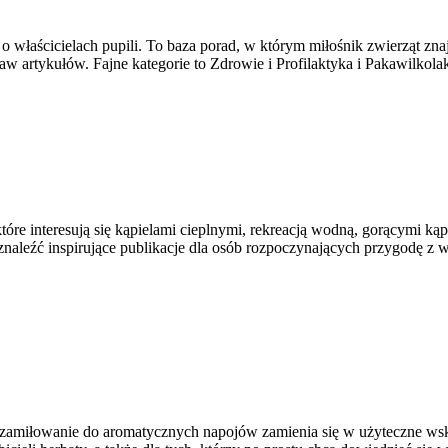
ą o właścicielach pupili. To baza porad, w którym miłośnik zwierząt z
 artykułów. Fajne kategorie to Zdrowie i Profilaktyka i Pakawilkola
które interesują się kąpielami cieplnymi, rekreacją wodną, gorącymi 
leźć inspirujące publikacje dla osób rozpoczynających przygodę z we
 a zamiłowanie do aromatycznych napojów zamienia się w użyteczne wsk