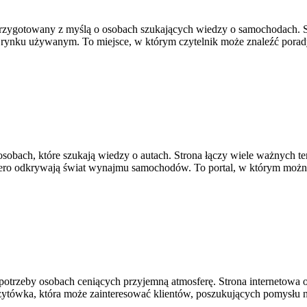
przygotowany z myślą o osobach szukających wiedzy o samochodach. St
rynku używanym. To miejsce, w którym czytelnik może znaleźć porady
osobach, które szukają wiedzy o autach. Strona łączy wiele ważnych
dopiero odkrywają świat wynajmu samochodów. To portal, w którym moż
potrzeby osobach ceniących przyjemną atmosferę. Strona internetowa opi
izytówka, która może zainteresować klientów, poszukujących pomysłu 