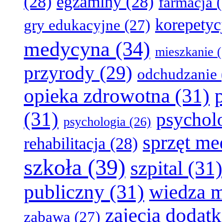
(28)
egzaminy
(28)
farmacja
(
korepetyc
gry edukacyjne
(27)
medycyna
(34)
mieszkanie
(
przyrody
(29)
odchudzanie
opieka zdrowotna
(31)
(31)
psychol
psychologia
(26)
sprzęt m
rehabilitacja
(28)
szkoła
(39)
szpital
(31
publiczny
(31)
wiedza 
zajęcia dodat
zabawa
(27)