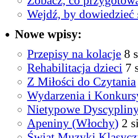
Zobacz, co przygotow
Wejdź, by dowiedzieć 
Nowe wpisy:
Przepisy na kolacje
8 
Rehabilitacja dzieci
7 
Z Miłości do Czytania
Wydarzenia i Konkurs
Nietypowe Dyscyplin
Apeniny (Włochy)
2 s
Świat Muzyki Klasycz