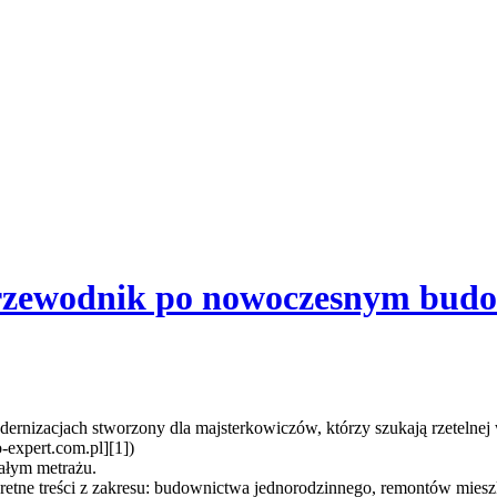
przewodnik po nowoczesnym budo
ernizacjach stworzony dla majsterkowiczów, którzy szukają rzetelnej w
-expert.com.pl][1])
małym metrażu.
ne treści z zakresu: budownictwa jednorodzinnego, remontów mieszkań, 