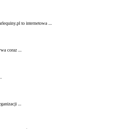
lequiny.pl to internetowa ...
wa coraz ...
.
anizacji ...