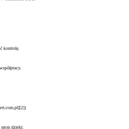
:
ć kontrolę.
 współpracy.
rt.com.pl][2])
stron dzięki: