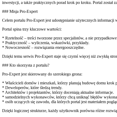
inwestycji, a także praktycznych porad krok po kroku. Portal został 
### Misja Pro-Expert
Celem portalu Pro-Expert jest udostępnianie użytecznych informacji
Portal spina trzy kluczowe wartości:
* Rzetelność – treści tworzone przez specjalistów, a nie przypadkowe
* Praktyczność – wyliczenia, wskazówki, przykłady.
* Nowoczesność – rozwiązania energooszczędne.
Dzięki temu serwis Pro-Expert staje się czymś więcej niż zwykłą str
### Kto skorzysta z portalu?
Pro-Expert jest skierowany do szerokiego grona:
* Właścicieli domów i mieszkań, którzy planują budowę domu krok 
* Deweloperów, które śledzą trendy.
* Architektów i projektantów, którzy doceniają aktualne informacje.
* samodzielnych wykonawców, którzy chcą uniknąć błędów wykon
* osób uczących się zawodu, dla których portal jest materiałem pog
Dzięki logicznej strukturze, każdy użytkownik porówna różne rozwiąz