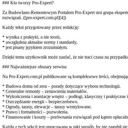
### Kto tworzy Pro-Expert?
Za Budowlano-Remontowym Portalem Pro-Expert stoi grupa ekspertów, 
rozwiązań. ([pro-expert.com.pl][4])
Każdy tekst przygotowany przez redakcję:
* wynika z praktyki, a nie teorii,
* uwzględnia aktualne normy i standardy,
* jest pisany językiem zrozumiałym.
Dzięki temu użytkownik może zaufać, że nie traci czasu na przypadk
### Najważniejsze obszary serwisu
Na Pro-Expert.com.pl publikowane są kompleksowe treści, obejmując
* Budowa domu od zera – porady dotyczące wyboru technologii.
* Generalne remonty – zestawienia materiałów.
* Wykończenia i aranżacje wnętrz – podłogi, klasyczny i praktyczne i
* Oszczędzanie energii – bezpieczeństwo.
* Ogrody, tarasy, elewacje – tarasy wentylowane.
* Prawo i formalności – pozwolenia.
* Finansowanie i koszty – porównania rozwiązań pod kątem opłacaln
Każda z tych sekcji jest opracowana w taki sposób, by nie zagubił się