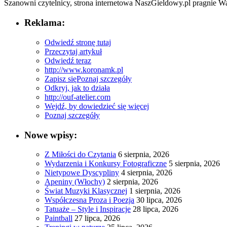
Szanowni czytelnicy, strona internetowa NaszGieldowy.pl‍ pragnie ‍W
Reklama:
Odwiedź stronę tutaj
Przeczytaj artykuł
Odwiedź teraz
http://www.koronamk.pl
Zapisz się
Poznaj szczegóły
Odkryj, jak to działa
http://ouf-atelier.com
Wejdź, by dowiedzieć się więcej
Poznaj szczegóły
Nowe wpisy:
Z Miłości do Czytania
6 sierpnia, 2026
Wydarzenia i Konkursy Fotograficzne
5 sierpnia, 2026
Nietypowe Dyscypliny
4 sierpnia, 2026
Apeniny (Włochy)
2 sierpnia, 2026
Świat Muzyki Klasycznej
1 sierpnia, 2026
Współczesna Proza i Poezja
30 lipca, 2026
Tatuaże – Style i Inspiracje
28 lipca, 2026
Paintball
27 lipca, 2026