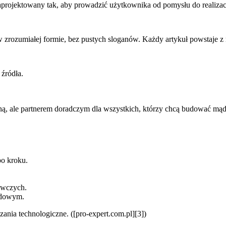
zaprojektowany tak, aby prowadzić użytkownika od pomysłu do realizacji
 w zrozumiałej formie, bez pustych sloganów. Każdy artykuł powstaje z
 źródła.
oną, ale partnerem doradczym dla wszystkich, którzy chcą budować mąd
po kroku.
awczych.
lądowym.
ania technologiczne. ([pro-expert.com.pl][3])