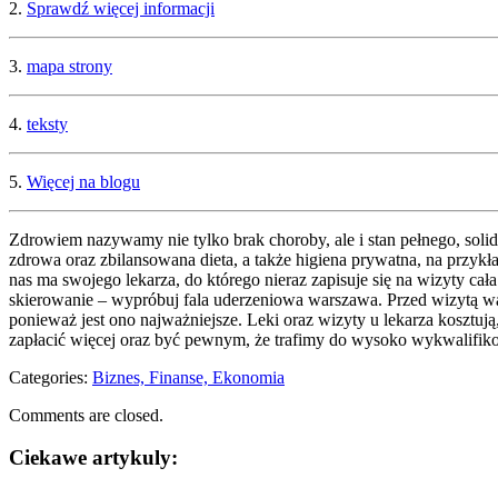
2.
Sprawdź więcej informacji
3.
mapa strony
4.
teksty
5.
Więcej na blogu
Zdrowiem nazywamy nie tylko brak choroby, ale i stan pełnego, soli
zdrowa oraz zbilansowana dieta, a także higiena prywatna, na przykła
nas ma swojego lekarza, do którego nieraz zapisuje się na wizyty cał
skierowanie – wypróbuj fala uderzeniowa warszawa. Przed wizytą war
ponieważ jest ono najważniejsze. Leki oraz wizyty u lekarza koszt
zapłacić więcej oraz być pewnym, że trafimy do wysoko wykwalifiko
Categories:
Biznes, Finanse, Ekonomia
Comments are closed.
Ciekawe artykuly: