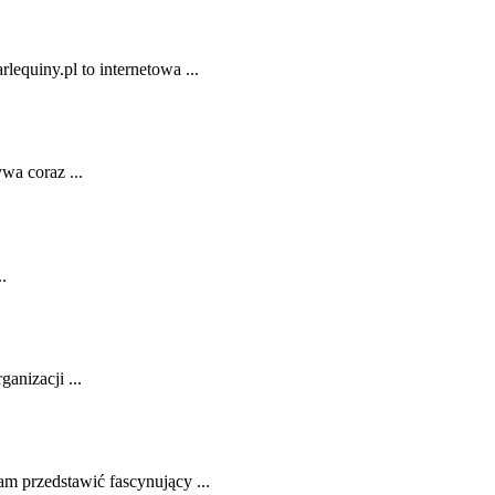
lequiny.pl to internetowa ...
wa coraz ...
.
anizacji ...
am przedstawić fascynujący ...