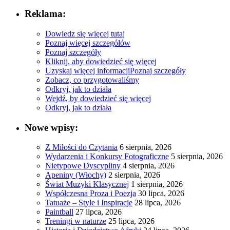
Reklama:
Dowiedz się więcej tutaj
Poznaj więcej szczegółów
Poznaj szczegóły
Kliknij, aby dowiedzieć się więcej
Uzyskaj więcej informacji
Poznaj szczegóły
Zobacz, co przygotowaliśmy
Odkryj, jak to działa
Wejdź, by dowiedzieć się więcej
Odkryj, jak to działa
Nowe wpisy:
Z Miłości do Czytania
6 sierpnia, 2026
Wydarzenia i Konkursy Fotograficzne
5 sierpnia, 2026
Nietypowe Dyscypliny
4 sierpnia, 2026
Apeniny (Włochy)
2 sierpnia, 2026
Świat Muzyki Klasycznej
1 sierpnia, 2026
Współczesna Proza i Poezja
30 lipca, 2026
Tatuaże – Style i Inspiracje
28 lipca, 2026
Paintball
27 lipca, 2026
Treningi w naturze
25 lipca, 2026