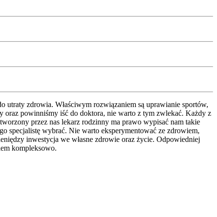
 do utraty zdrowia. Właściwym rozwiązaniem są uprawianie sportów,
rzy oraz powinniśmy iść do doktora, nie warto z tym zwlekać. Każdy z
y. Stworzony przez nas lekarz rodzinny ma prawo wypisać nam takie
ego specjalistę wybrać. Nie warto eksperymentować ze zdrowiem,
ieniędzy inwestycja we własne zdrowie oraz życie. Odpowiedniej
dkiem kompleksowo.