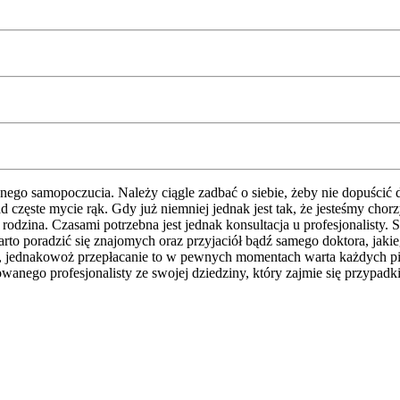
dnego samopoczucia. Należy ciągle zadbać o siebie, żeby nie dopuścić
d częste mycie rąk. Gdy już niemniej jednak jest tak, że jesteśmy cho
a rodzina. Czasami potrzebna jest jednak konsultacja u profesjonalist
to poradzić się znajomych oraz przyjaciół bądź samego doktora, jaki
ują, jednakowoż przepłacanie to w pewnych momentach warta każdych p
wanego profesjonalisty ze swojej dziedziny, który zajmie się przypa